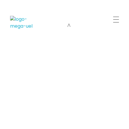
Cursos Mega Intensivo
Preparação intensiva para os melhores vestibulares e ENEM.
Tire suas
dúvidas
Ficamos à disposição para lhe atender e tirar
suas dúvidas.